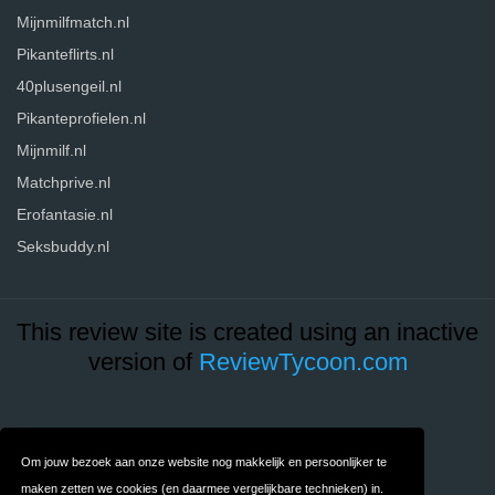
Mijnmilfmatch.nl
Pikanteflirts.nl
40plusengeil.nl
Pikanteprofielen.nl
Mijnmilf.nl
Matchprive.nl
Erofantasie.nl
Seksbuddy.nl
This review site is created using an inactive
version of
ReviewTycoon.com
Contact
Over ons
Om jouw bezoek aan onze website nog makkelijk en persoonlijker te
Privacy
Algemene
maken zetten we cookies (en daarmee vergelijkbare technieken) in.