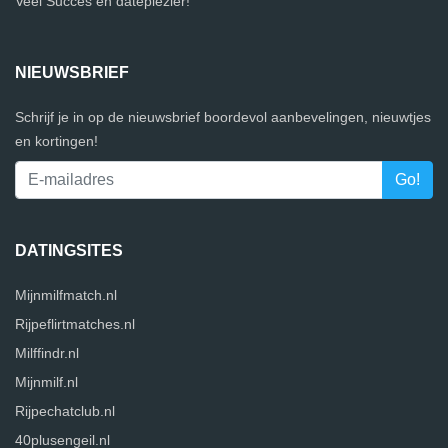
Veel Succes en dateplezier!
NIEUWSBRIEF
Schrijf je in op de nieuwsbrief boordevol aanbevelingen, nieuwtjes
en kortingen!
DATINGSITES
Mijnmilfmatch.nl
Rijpeflirtmatches.nl
Milffindr.nl
Mijnmilf.nl
Rijpechatclub.nl
40plusengeil.nl