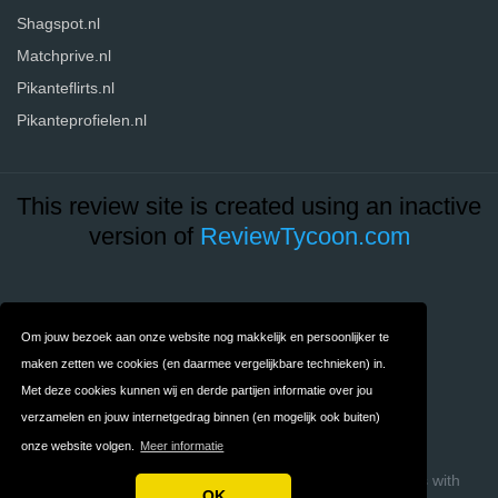
Shagspot.nl
Matchprive.nl
Pikanteflirts.nl
Pikanteprofielen.nl
This review site is created using an inactive
version of
ReviewTycoon.com
Contact
Over ons
Om jouw bezoek aan onze website nog makkelijk en persoonlijker te
Privacy
Algemene
maken zetten we cookies (en daarmee vergelijkbare technieken) in.
Met deze cookies kunnen wij en derde partijen informatie over jou
Voorwaarden
verzamelen en jouw internetgedrag binnen (en mogelijk ook buiten)
FAQ
onze website volgen.
Meer informatie
Copyright © 2026 Dating-Reviews.nl
Build review sites with
OK