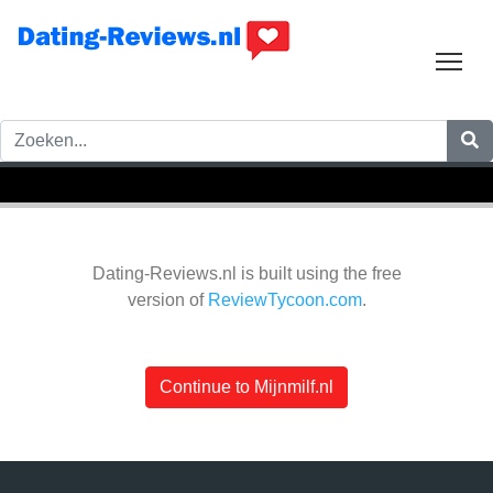
Tog
Dating-Reviews.nl is built using the free
version of
ReviewTycoon.com
.
Continue to Mijnmilf.nl