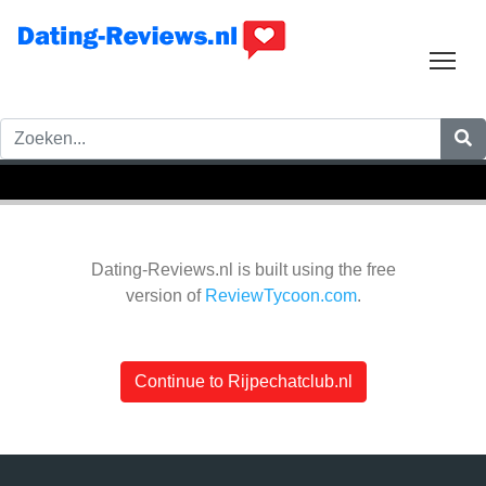
Tog
Dating-Reviews.nl is built using the free
version of
ReviewTycoon.com
.
Continue to Rijpechatclub.nl